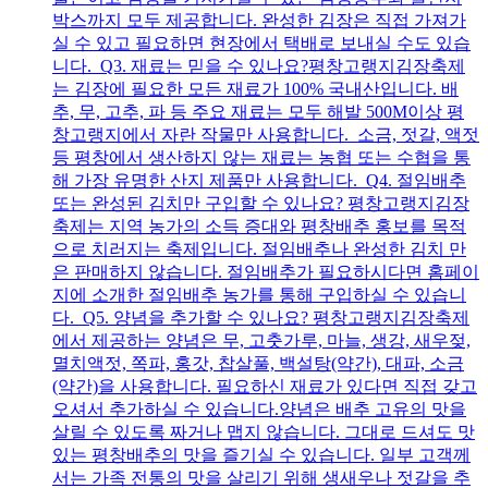
박스까지 모두 제공합니다. 완성한 김장은 직접 가져가
실 수 있고 필요하면 현장에서 택배로 보내실 수도 있습
니다. Q3. 재료는 믿을 수 있나요?평창고랭지김장축제
는 김장에 필요한 모든 재료가 100% 국내산입니다. 배
추, 무, 고추, 파 등 주요 재료는 모두 해발 500M이상 평
창고랭지에서 자란 작물만 사용합니다. 소금, 젓갈, 액젓
등 평창에서 생산하지 않는 재료는 농협 또는 수협을 통
해 가장 유명한 산지 제품만 사용합니다. Q4. 절임배추
또는 완성된 김치만 구입할 수 있나요? 평창고랭지김장
축제는 지역 농가의 소득 증대와 평창배추 홍보를 목적
으로 치러지는 축제입니다. 절임배추나 완성한 김치 만
은 판매하지 않습니다. 절임배추가 필요하시다면 홈페이
지에 소개한 절임배추 농가를 통해 구입하실 수 있습니
다. Q5. 양념을 추가할 수 있나요? 평창고랭지김장축제
에서 제공하는 양념은 무, 고춧가루, 마늘, 생강, 새우젖,
멸치액젓, 쪽파, 홍갓, 찹살풀, 백설탕(약간), 대파, 소금
(약간)을 사용합니다. 필요하신 재료가 있다면 직접 갖고
오셔서 추가하실 수 있습니다.양념은 배추 고유의 맛을
살릴 수 있도록 짜거나 맵지 않습니다. 그대로 드셔도 맛
있는 평창배추의 맛을 즐기실 수 있습니다. 일부 고객께
서는 가족 전통의 맛을 살리기 위해 생새우나 젓갈을 추