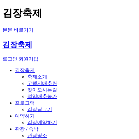
김장축제
본문 바로가기
김장축제
로그인
회원가입
김장축제
축제소개
고랭지배추란
찾아오시는길
절임배추농가
프로그램
김장담그기
예약하기
김장예약하기
관광
/
숙박
관광명소