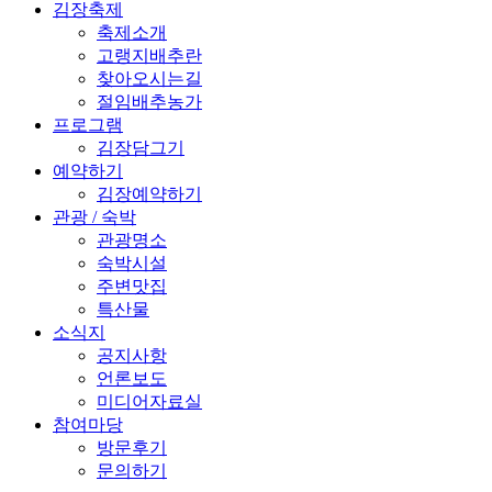
김장축제
축제소개
고랭지배추란
찾아오시는길
절임배추농가
프로그램
김장담그기
예약하기
김장예약하기
관광
/
숙박
관광명소
숙박시설
주변맛집
특산물
소식지
공지사항
언론보도
미디어자료실
참여마당
방문후기
문의하기