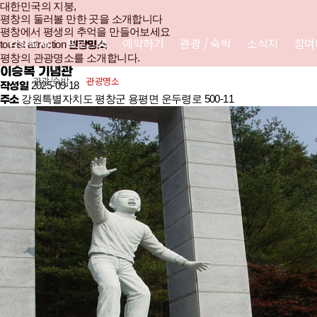
대한민국의 지붕,
평창의 둘러볼 만한 곳
을 소개합니다
김장축제
평창에서 평생의 추억을 만들어보세요
김장축제
프로그램
예약하기
관광
/
숙박
소식지
참여
tourist attraction
관광명소
평창의 관광명소를 소개합니다.
이승복 기념관
관광/숙박
관광명소
홈
2025-09-18
작성일
강원특별자치도 평창군 용평면 운두령로 500-11
주소