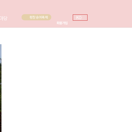
MY
마당
KO
평창송어축제
회원가입